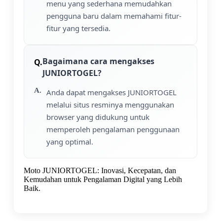
menu yang sederhana memudahkan
pengguna baru dalam memahami fitur-
fitur yang tersedia.
Bagaimana cara mengakses
JUNIORTOGEL?
Anda dapat mengakses JUNIORTOGEL
melalui situs resminya menggunakan
browser yang didukung untuk
memperoleh pengalaman penggunaan
yang optimal.
Moto JUNIORTOGEL:
Inovasi, Kecepatan, dan
Kemudahan untuk Pengalaman Digital yang Lebih
Baik.