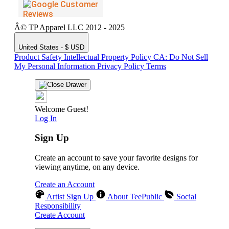
Â© TP Apparel LLC 2012 - 2025
United States - $ USD
Product Safety
Intellectual Property Policy
CA: Do Not Sell
My Personal Information
Privacy Policy
Terms
Welcome Guest!
Log In
Sign Up
Create an account to save your favorite designs for
viewing anytime, on any device.
Create an Account
Artist Sign Up
About TeePublic
Social
Responsibility
Create Account