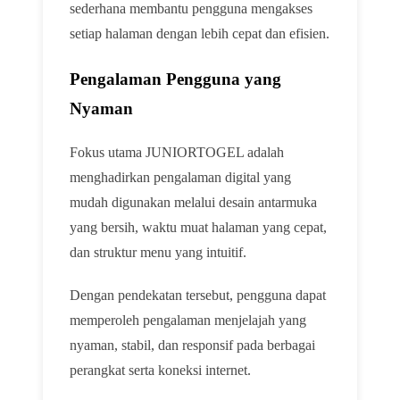
sederhana membantu pengguna mengakses
setiap halaman dengan lebih cepat dan efisien.
Pengalaman Pengguna yang
Nyaman
Fokus utama JUNIORTOGEL adalah
menghadirkan pengalaman digital yang
mudah digunakan melalui desain antarmuka
yang bersih, waktu muat halaman yang cepat,
dan struktur menu yang intuitif.
Dengan pendekatan tersebut, pengguna dapat
memperoleh pengalaman menjelajah yang
nyaman, stabil, dan responsif pada berbagai
perangkat serta koneksi internet.