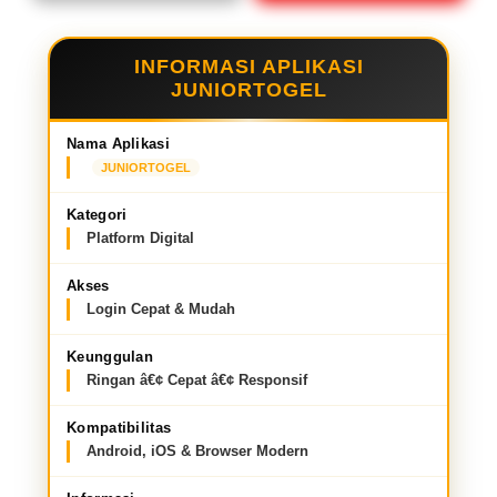
INFORMASI APLIKASI
JUNIORTOGEL
Nama Aplikasi
JUNIORTOGEL
Kategori
Platform Digital
Akses
Login Cepat & Mudah
Keunggulan
Ringan â€¢ Cepat â€¢ Responsif
Kompatibilitas
Android, iOS & Browser Modern