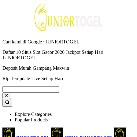
Cari kami di Google : JUNIORTOGEL
Daftar 10 Situs Slot Gacor 2026 Jackpot Setiap Hari
JUNIORTOGEL
Deposit Murah Gampang Maxwin
Rtp Terupdate Live Setiap Hari
Explore Categories
Popular Products