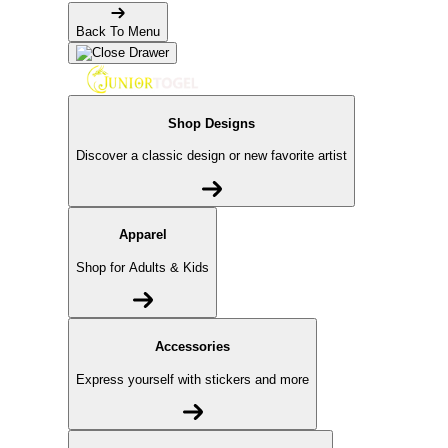
Back To Menu
Shop Designs
Discover a classic design or new favorite artist
Apparel
Shop for Adults & Kids
Accessories
Express yourself with stickers and more