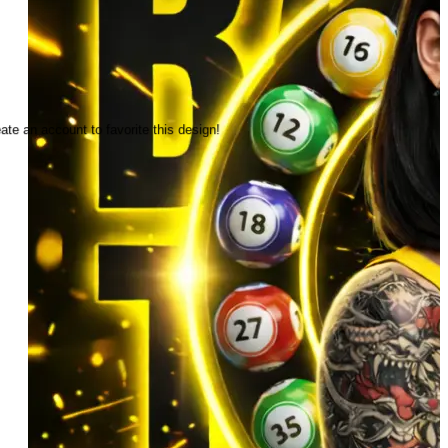
ate an account to favorite this design!