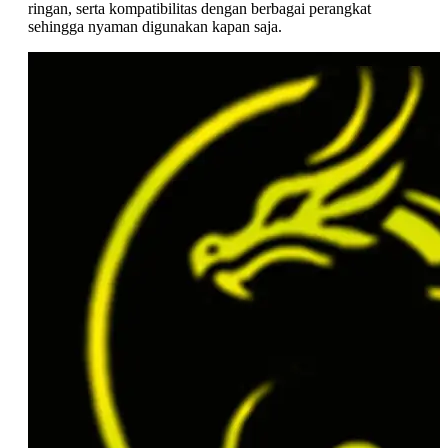
ringan, serta kompatibilitas dengan berbagai perangkat
sehingga nyaman digunakan kapan saja.