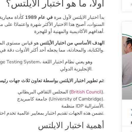
أولًا، ما هو اختبار الأيلتس؟
بدأ اختبار الايلتس لأول مرة
في عام 1989
كأداة معيارية 
السنوات، أصبح هذا الاختبار الأكثر شهرة واعتمادًا على 
أهدافهم الأكاديمية والمهنية أو للهجرة.
الهدف الأساسي من اختبار الأيلتس
هو قياس مستوى المتقد
والكتابة، والمحادثة، مما يجعله أحد أكثر الأدوات دقة في تحديد الكفاءة اللغوية.
الإنجليزية الدولي.
تم تطوير اختبار الايلتس بواسطة تعاون ثلاث جهات رئيسية:
).
British Council
المجلس الثقافي البريطاني (
جامعة كامبريدج (University of Cambridge).
منظمة IDP الأسترالية.
تضمن هذه الجهات تقديم اختبار بمعايير عالمية تخدم احتياجات الأفراد في التعليم والعمل والهجرة.
أهمية اختبار الايلتس