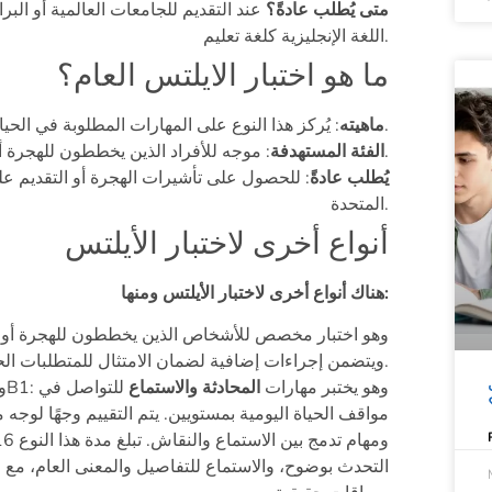
متى يُطلب عادةً؟
عند التقديم للجامعات العالمية أو البر
اللغة الإنجليزية كلغة تعليم.
ما هو اختبار الايلتس العام؟
: يُركز هذا النوع على المهارات المطلوبة في الحياة اليومية، مثل التفاعل في بيئات اجتماعية ومهنية.
ماهيته
: موجه للأفراد الذين يخططون للهجرة أو العمل في دول تعتمد اللغة الإنجليزية.
الفئة المستهدفة
يُطلب عادةً
: للحصول على تأشيرات الهجرة أو التقديم عل
المتحدة.
أنواع أخرى لاختبار الأيلتس
هناك أنواع أخرى لاختبار الأيلتس ومنها:
ويتضمن إجراءات إضافية لضمان الامتثال للمتطلبات الحكومية.
وهو يختبر مهارات
المحادثة والاستماع
للتواصل في
“IELTS Life Skills” A1 وB1:
مواقف الحياة اليومية بمستويين. يتم التقييم وجهًا لوجه
التحدث بوضوح، والاستماع للتفاصيل والمعنى العام، مع 