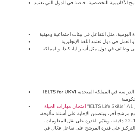
امج الأكاديمية التخصصية، خاصة في الدول التي تعتمد
ى وظائف في دول مثل أستراليا، كندا، والمملكة
وهو اختبار مخصص للأشخاص الذين يخططون للهجرة أو الدراسة في المملكة المتحدة،
IELTS for UKVI
امتحان مهارات الحياة
 مع مرشح آخر، ويتضمن الإجابة على أسئلة مألوفة،
ومهام تدمج بين الاستماع والنقاش. تبلغ مدة هذا النوع 16-22 دقيقة، ويقيّم القدرة على نقل المعلومات،
التركيز على قدرة المرشح على تفاعل فعّال في