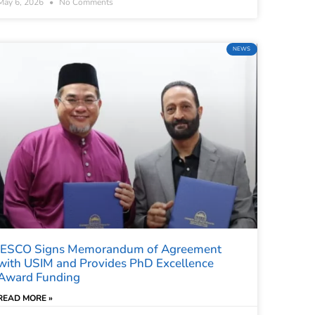
May 6, 2026
No Comments
NEWS
IESCO Signs Memorandum of Agreement
with USIM and Provides PhD Excellence
Award Funding
READ MORE »