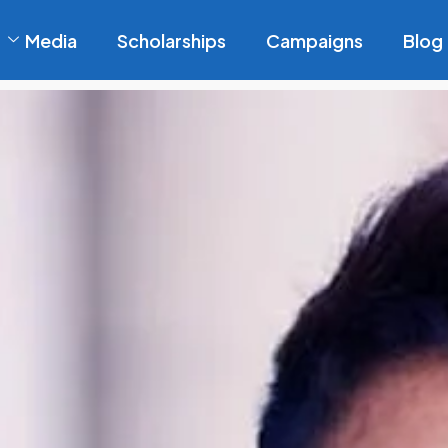
Media
Scholarships
Campaigns
Blog