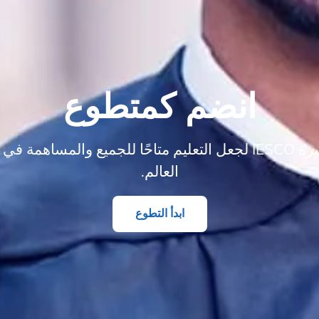
انضم كمتطوع
كن جزءًا من مسيرة IESCO لجعل التعليم متاحًا للجميع والمساه
العالم.
ابدأ التطوع