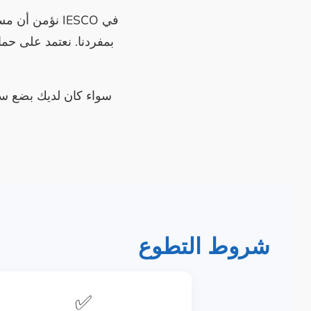
في IESCO نؤمن
بمفردنا. نعتمد على حم
سواء كان لديك بضع سا
شروط التطوع
✅