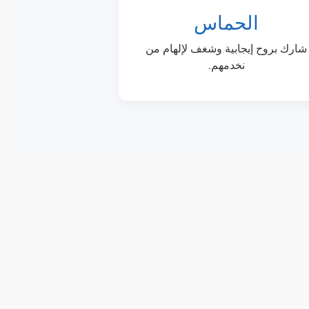
الحماس
شارك بروح إيجابية وشغف لإلهام من
نخدمهم.