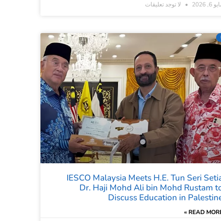
و 6, 2026
لا توجد تعليقات
IESCO Malaysia Meets H.E. Tun Seri Seti
Dr. Haji Mohd Ali bin Mohd Rustam t
Discuss Education in Palestin
READ MORE 