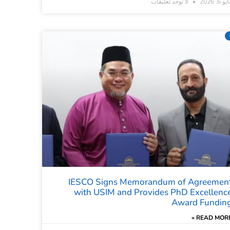
و 6, 2026
لا توجد تعليقات
IESCO Signs Memorandum of Agreemen
with USIM and Provides PhD Excellenc
Award Fundin
READ MORE 