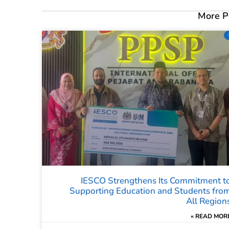
More P
IESCO Strengthens Its Commitment t
Supporting Education and Students fro
All Region
READ MORE 