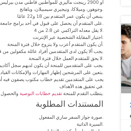
أو 2900 رينجت ماليزي للمواطنين قاطني مدن بيرليس، 
وجوهور، وميلاكا، ونيجيري سيمبيلان، وباهانج.
ينبغي أن يكون عمر المتقدم بين 18 و22 عامًا.
على المتقدم أن يحصل على قبول في أحد برامج جامعة البخاري.
لا يقل معدله التراكمي عن 2.8 من 4.
اجتياز المقابلة الشخصية عبر الإنترنت.
أن يكون المتقدم أعزب ولا يتزوج خلال فترة المنحة.
يجب ألا يكون لدى المتقدمين أفراد عائلة مكفولين من قبل مؤسسة البخاري.
لا يحق للمتقدم العمل خلال فترة المنحة.
يجب على المتقدمين للمنحة أن يكون لديهم سجل أكاديمي قوي.
يتعين على المرشحين إظهار المهارات والإمكانات القيادية التي يمتلكونها.
يجب على المتقدمين تقديم خطاب مكتوب يصفون فيه أهدا
في تحقيق هذه الأهداف.
والحصول على قبول في جامعة البخاري.
يتطلب التقدم للمنحة
تقديم خطابات التوصية
المستندات المطلوبة
صورة جواز السفر ساري المفعول.
السيرة الذاتية.