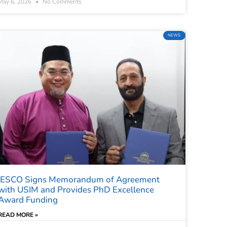
May 6, 2026
No Comments
NEWS
IESCO Signs Memorandum of Agreement
with USIM and Provides PhD Excellence
Award Funding
READ MORE »