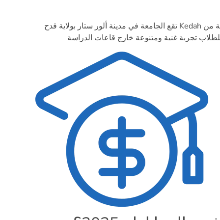
تقع الجامعة في مدينة ألور ستار بولاية قدح Kedah في شمال ماليزيا على الحدود مع تايلاند، مما يجعلها قريبة من