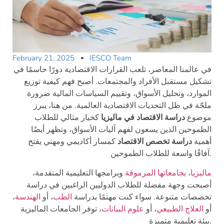
February 21, 2025
IESCO Team
في عالمنا المعاصر، تلعب القرارات الاقتصادية دورًا حاسمًا في
تشكيل مستقبل الأفراد والمجتمعات. أصبح فهم كيفية توزيع
الموارد، وتحليل الأسواق، وتقييم السياسات المالية ضرورة
ملحّة في ظل التحديات الاقتصادية العالمية. من هنا، يبرز
موضوع
دراسة الاقتصاد في ماليزيا
كخيار مثالي للطلاب
الطموحين الذين يسعون لفهم آليات الأسواق، وتظهر أيضًا
أهمية
دراسة تخصص الاقتصاد
كمسار أكاديمي ومهني يفتح
آفاقًا واسعة للطلاب الطموحين.
ماليزيا، بجامعاتها المرموقة
وبرامجها التعليمية المتقدمة،
أصبحت وجهة مفضلة للطلاب الدوليين الراغبين في دراسة
تخصصات متنوعة. سواء كنت مهتمًا بدراسة
الطب
، أو
الهندسة
،
أو
العلاج الطبيعي
، أو
علوم البيانات
، توفر الجامعات الماليزية
بيئة تعليمية متميزة.