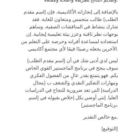
وتقديم النتائج بطريقة واضحة ومقنعة.
بالإضافة إلى إنجازاته الأكاديمية، فإن [اسم مقدم
الطلب] طالب متحمس ومتعاون للغاية. فقد
شارك بنشاط في المناقشات الصفية، وساهم
بوجهات نظر ثاقبة وعزز بيئة تعليمية إيجابية. إن
استعداده لمساعدة أقرانه وحرصه على التعلم من
الآخرين يجعله رصيدًا قيمًا لأي مجتمع أكاديمي.
ليس لدي أدنى شك في أن [اسم مقدم الطلب]
سوف ينجح في برنامج الماجستير القوي الخاص
بكم. فهو يتمتع بقدر عالٍ من الفضول الفكري
ومهارات التفكير النقدي والشغف ب [مجال
الدراسة] التي تعد ضرورية للنجاح في الدراسات
العليا. إنني أوصي بكل إخلاص بقبوله في [اسم
برنامج الماجستير].
مع خالص التقدير,
[التوقيع]