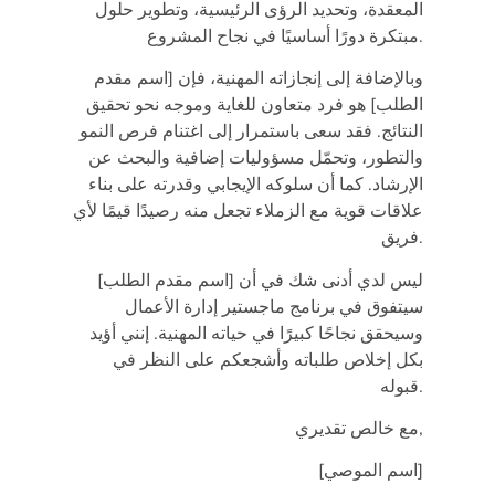
المعقدة، وتحديد الرؤى الرئيسية، وتطوير حلول
مبتكرة دورًا أساسيًا في نجاح المشروع.
وبالإضافة إلى إنجازاته المهنية، فإن [اسم مقدم
الطلب] هو فرد متعاون للغاية وموجه نحو تحقيق
النتائج. فقد سعى باستمرار إلى اغتنام فرص النمو
والتطور، وتحمّل مسؤوليات إضافية والبحث عن
الإرشاد. كما أن سلوكه الإيجابي وقدرته على بناء
علاقات قوية مع الزملاء تجعل منه رصيدًا قيمًا لأي
فريق.
ليس لدي أدنى شك في أن [اسم مقدم الطلب]
سيتفوق في برنامج ماجستير إدارة الأعمال
وسيحقق نجاحًا كبيرًا في حياته المهنية. إنني أؤيد
بكل إخلاص طلباته وأشجعكم على النظر في
قبوله.
مع خالص تقديري,
[اسم الموصي]