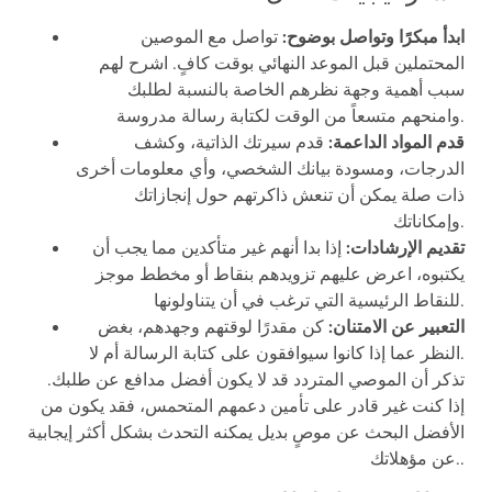
ابدأ مبكرًا وتواصل بوضوح:
تواصل مع الموصين
المحتملين قبل الموعد النهائي بوقت كافٍ. اشرح لهم
سبب أهمية وجهة نظرهم الخاصة بالنسبة لطلبك
وامنحهم متسعاً من الوقت لكتابة رسالة مدروسة.
قدم المواد الداعمة:
قدم سيرتك الذاتية، وكشف
الدرجات، ومسودة بيانك الشخصي، وأي معلومات أخرى
ذات صلة يمكن أن تنعش ذاكرتهم حول إنجازاتك
وإمكاناتك.
تقديم الإرشادات:
إذا بدا أنهم غير متأكدين مما يجب أن
يكتبوه، اعرض عليهم تزويدهم بنقاط أو مخطط موجز
للنقاط الرئيسية التي ترغب في أن يتناولونها.
التعبير عن الامتنان:
كن مقدرًا لوقتهم وجهدهم، بغض
النظر عما إذا كانوا سيوافقون على كتابة الرسالة أم لا.
تذكر أن الموصي المتردد قد لا يكون أفضل مدافع عن طلبك.
إذا كنت غير قادر على تأمين دعمهم المتحمس، فقد يكون من
الأفضل البحث عن موصٍ بديل يمكنه التحدث بشكل أكثر إيجابية
عن مؤهلاتك..