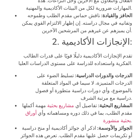
الفعال والتعاون مع الآخرين وحل النزاعات. هذه
المهارات ضرورية لكل من البيئات الأكاديمية والمهنية.
الحافز والقيادة:
ناقش حماس مقدم الطلب وطموحه
وتفانيه في مجال دراسته. إن إظهار الالتزام القوي يمكن
أن يميزهم عن غيرهم من المرشحين الآخرين.
2. الإنجازات الأكاديمية:
تقدم الإنجازات الأكاديمية دليلًا قويًا على قدرات الطالب
الفكرية واستعداده للدراسة على مستوى الدراسات العليا.
الدرجات والدورات الدراسية:
تسليط الضوء على
الدرجات المتميزة، لا سيما في المواد المتعلقة
بالموضوع، وأي دورات دراسية متطورة أو فصول
دراسية مع مرتبة الشرف.
المشاريع البحثية:
تفاصيل أي
مشاريع بحثية
مهمة أكملها
مقدم الطلب، بما في ذلك دوره ومساهماته وأي
أوراق
.
بحثية منشورة
الجوائز والأوسمة:
اذكر أي جوائز أكاديمية أو منح دراسية
أو تكريمات حصل عليها مقدم الطلب. تعرض هذه الجوائز