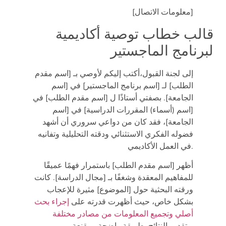
[معلومات الاتصال]
قالب خطاب توصية أكاديمية
لبرنامج الماجستير
إلى لجنة القبول،أكتب إليكم لأوصي بـ [اسم مقدم
الطلب] لـ [اسم برنامج الماجستير] في [اسم
الجامعة]. بصفتي أستاذًا ل [اسم مقدم الطلب] في
[اسم (أسماء) المقررات الدراسية] في [اسم
الجامعة]، فقد كان من دواعي سروري أن أشهد
فضوله الفكري الاستثنائي ودقته التحليلية وتفانيه
في العمل الأكاديمي.
أظهر [اسم مقدم الطلب] باستمرار فهمًا عميقًا
للمفاهيم المعقدة وشغفًا بـ [مجال الدراسة]. كانت
ورقته البحثية حول [الموضوع] مثيرة للإعجاب
بشكل خاص، حيث أظهرت قدرته على
إجراء بحث
أصلي وتجميع المعلومات من مصادر مختلفة