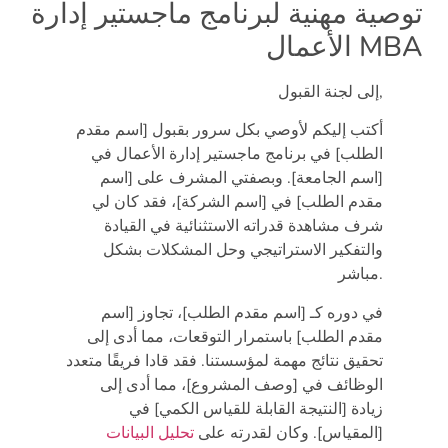
توصية مهنية لبرنامج ماجستير إدارة
الأعمال MBA
إلى لجنة القبول,
أكتب إليكم لأوصي بكل سرور بقبول [اسم مقدم
الطلب] في برنامج ماجستير إدارة الأعمال في
[اسم الجامعة]. وبصفتي المشرف على [اسم
مقدم الطلب] في [اسم الشركة]، فقد كان لي
شرف مشاهدة قدراته الاستثنائية في القيادة
والتفكير الاستراتيجي وحل المشكلات بشكل
مباشر.
في دوره كـ [اسم مقدم الطلب]، تجاوز [اسم
مقدم الطلب] باستمرار التوقعات، مما أدى إلى
تحقيق نتائج مهمة لمؤسستنا. فقد قادا فريقًا متعدد
الوظائف في [وصف المشروع]، مما أدى إلى
زيادة [النتيجة القابلة للقياس الكمي] في
[المقياس]. وكان لقدرته على
تحليل البيانات