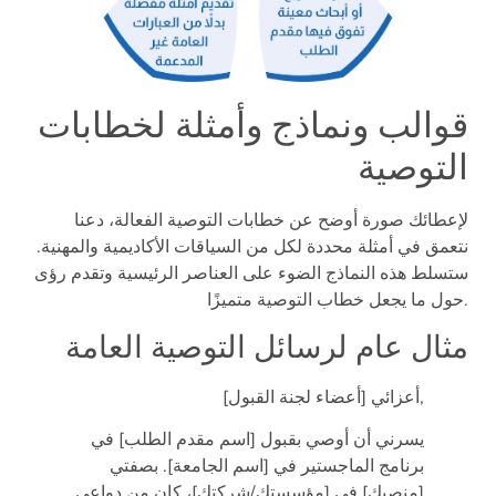
قوالب ونماذج وأمثلة لخطابات
التوصية
لإعطائك صورة أوضح عن خطابات التوصية الفعالة، دعنا
نتعمق في أمثلة محددة لكل من السياقات الأكاديمية والمهنية.
ستسلط هذه النماذج الضوء على العناصر الرئيسية وتقدم رؤى
حول ما يجعل خطاب التوصية متميزًا.
مثال عام لرسائل التوصية العامة
أعزائي [أعضاء لجنة القبول],
يسرني أن أوصي بقبول [اسم مقدم الطلب] في
برنامج الماجستير في [اسم الجامعة]. بصفتي
[منصبك] في [مؤسستك/شركتك]، كان من دواعي