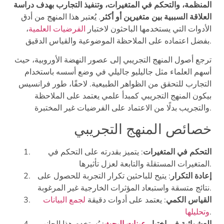
المنظمة، والتحكم في المتغيرات، وتنفيذ التجارب بهدف دراسة
العلاقة السببية بين متغيرين أو أكثر
. يُعتبر هذا المنهج من أدق
الأدوات التي يستخدمها الباحثون لاختبار
الفرضيات العلمية
،
بفضل اعتماده على الملاحظة الموضوعية والقياس الدقيق.
ترجع أصول المنهج التجريبي إلى عصور النهضة الأوروبية، حيث
أسهم العلماء مثل جاليليو جاليلي في وضع أسسه باستخدام
التجارب للتحقق من الظواهر الطبيعية. لاحقًا، طور فرانسيس
بيكون المنهج التجريبي كمبدأ علمي يعتمد على الملاحظة
والتجريب بدلًا من الاعتماد على الفرضيات غير المختبرة.
خصائص المنهج التجريبي
التحكم في المتغيرات
: يتميز بقدرته على التحكم في
المتغيرات المستقلة والتابعة لعزل تأثيرها.
إعادة التكرار
: يتيح للباحثين تكرار التجربة للحصول على
نتائج متسقة واستبعاد المؤثرات الخارجية غير المرغوبة.
القياس الكمي
: يعتمد على أدوات دقيقة
لجمع البيانات
.
وتحليلها
العشوائية في اختيار
عينات البحث
: يُستخدم هذا الجانب