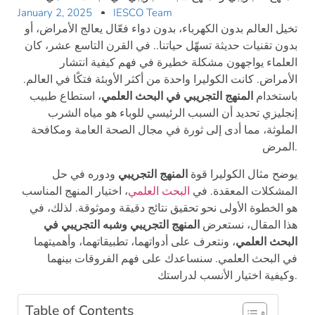
January 2, 2025
IESCO Team
تخيل العالم بدون الكهرباء، بدون دواء فعّال يعالج الأمراض، أو
بدون تقنيات حديثة تسهّل حياتنا.. في القرن التاسع عشر، كان
العلماء يواجهون مشكلة خطيرة في فهم كيفية انتشار
الأمراض. كانت الكوليرا واحدة من أكثر الأوبئة فتكًا في العالم.
باستخدام
المنهج التجريبي في البحث العلمي
، استطاع طبيب
إنجليزي تحديد أن السبب الرئيسي للوباء هو مياه الشرب
الملوثة، مما أدى إلى ثورة في مجال الصحة العامة ومكافحة
المرض.
يوضح مثال الكوليرا قوة
المنهج التجريبي
ودوره في حل
المشكلات المعقدة. في
البحث العلمي
، اختيار المنهج المناسب
هو الخطوة الأولى نحو تحقيق نتائج دقيقة وموثوقة. لذلك، في
هذا المقال، نستعرض
المنهج التجريبي وشبه التجريبي في
البحث العلمي
، ونتعرف على أدواتهما، تطبيقاتهما، وأهميتهما
في البحث العلمي. سنساعدك على فهم الفروقات بينهما
وكيفية اختيار الأنسب لدراستك.
Table of Contents