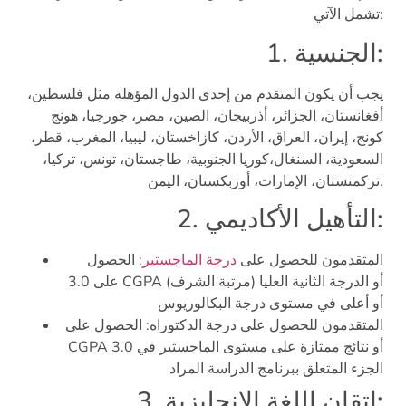
تشمل الآتي:
1. الجنسية:
يجب أن يكون المتقدم من إحدى الدول المؤهلة مثل فلسطين،
أفغانستان، الجزائر، أذربيجان، الصين، مصر، جورجيا، هونج
كونج، إيران، العراق، الأردن، كازاخستان، ليبيا، المغرب، قطر،
السعودية، السنغال،كوريا الجنوبية، طاجستان، تونس، تركيا،
تركمنستان، الإمارات، أوزبكستان، اليمن.
2. التأهيل الأكاديمي:
المتقدمون للحصول على
درجة الماجستير
: الحصول
على 3.0 CGPA أو الدرجة الثانية العليا (مرتبة الشرف)
أو أعلى في مستوى درجة البكالوريوس
المتقدمون للحصول على درجة الدكتوراه: الحصول على
CGPA 3.0 أو نتائج ممتازة على مستوى الماجستير في
الجزء المتعلق ببرنامج الدراسة المراد
3. إتقان اللغة الإنجليزية: