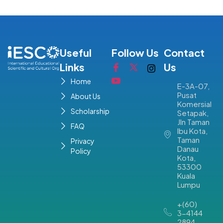
Useful
Follow Us
Contact
Links
Us
Home
E-3A-07,
Pusat
About Us
Komersial
Scholarship
Setapak,
Jln Taman
FAQ
Ibu Kota,
Taman
Privacy
Danau
Policy
Kota,
53300
Kuala
Lumpu
+(60)
3-4144
2894