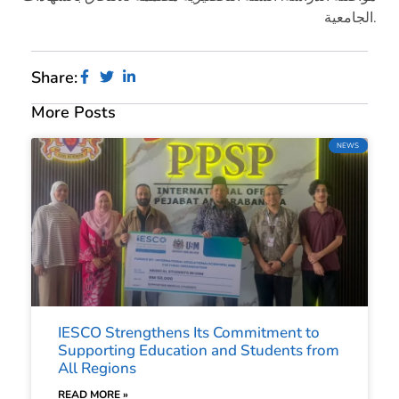
الجامعية.
Share:
More Posts
NEWS
IESCO Strengthens Its Commitment to
Supporting Education and Students from
All Regions
READ MORE »