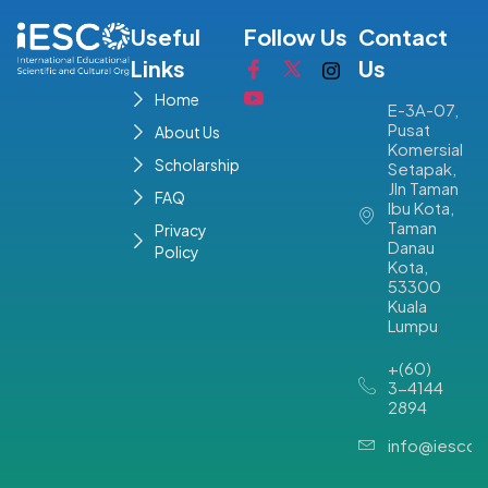
Useful
Follow Us
Contact
Links
Us
Home
E-3A-07,
Pusat
About Us
Komersial
Scholarship
Setapak,
Jln Taman
FAQ
Ibu Kota,
Taman
Privacy
Danau
Policy
Kota,
53300
Kuala
Lumpu
+(60)
3-4144
2894
info@iesco.